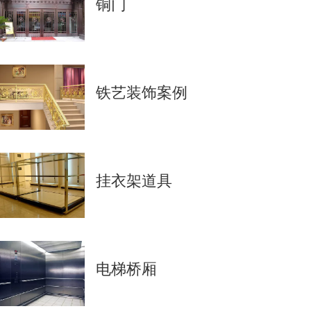
铜门
铁艺装饰案例
挂衣架道具
电梯桥厢